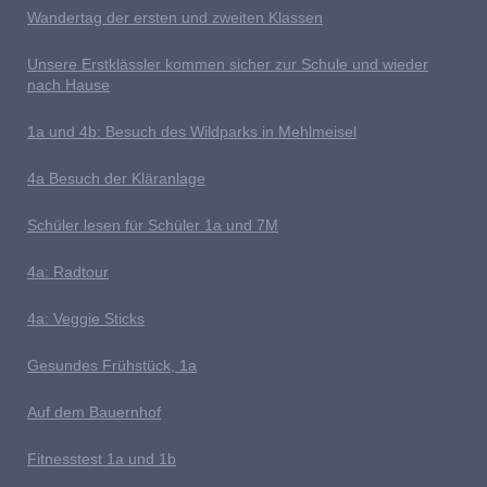
Wandertag der ersten und zweiten Klassen
U
nsere Erstklässler kommen sicher zur Schule und wieder
nach Hause
1a und 4b: Besuch des Wildparks in Mehlmeisel
4a Besuch der Kläranlage
S
chüler lesen für Schüler 1a und 7M
4a: Radtour
4a: Veggie Sticks
G
esundes Frühstück, 1a
Auf dem Bauernhof
Fitnesstest 1a und 1b