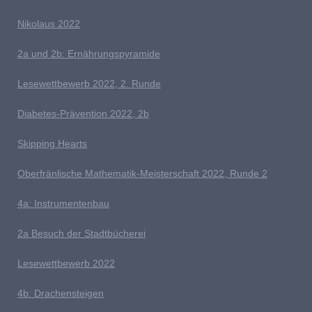
N
ikolaus 2022
2a und 2b: Ernährungspyramide
Lesewettbewerb 2022, 2. Runde
D
iabetes-Prävention 2022, 2b
Skipping Hearts
Oberfränlische Mathematik-Meisterschaft 2022, Runde 2
4
a: Instrumentenbau
2a Besuch der Stadtbücherei
L
esewettbewerb 2022
4b: Drachensteigen