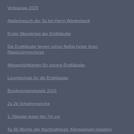
V
orlesetag 2023
Atelierbesuch der 3a bei Herrn Wiedenbeck
E
rster Wandertag der Erstklässler
D
ie Erstklässler lernen schon fleißig hinter ihren
Klasenzimmertüren
Wasserfarbkästen für unsere Erstklässler
L
euchtschals für die Erstklässler
Bundesjugendspiele 2023
2a 2b
S
chwimmwoche
1. Klässler lesen der 7m vor
4
a 4b Woche der Nachhaltigkeit: Klimawandel meistern