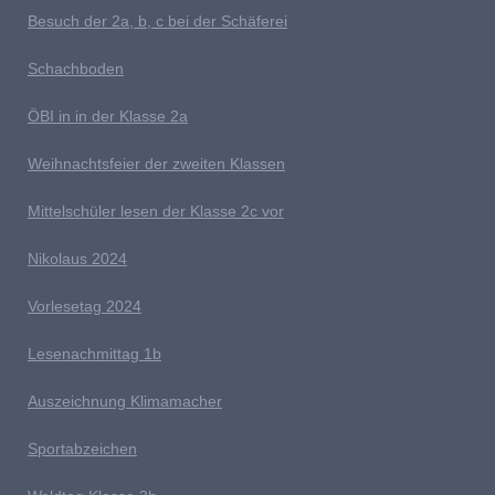
B
esuch der 2a, b, c bei der Schäferei
Schachboden
Ö
BI in in der Klasse 2a
Weihnachtsfeier der zweiten Klassen
M
ittelschüler lesen der Klasse 2c vor
Nikolaus 2024
V
orlesetag 2024
Lesenachmittag 1b
A
uszeichnung Klimamacher
Sportabzeichen