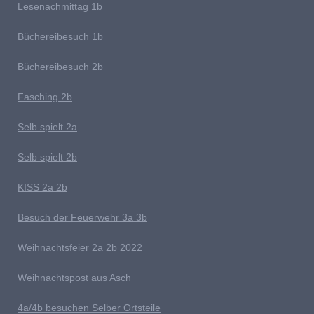
Lesenachmittag 1b
Büchereibesuch 1b
B
üchereibesuch 2b
Fasching 2b
Selb spielt 2
a
Selb spielt 2b
K
ISS 2a 2b
Besuch der Feuerwehr 3a 3b
W
eihnachts
feier 2a 2b 2022
W
eihnachtspost aus Asch
4a/4b besuchen Selber Ortsteile