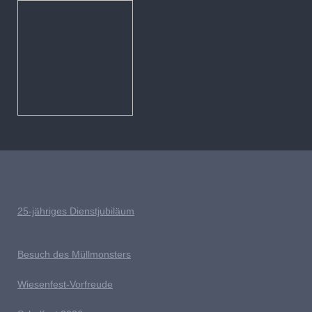
25-jähriges Dienstjubiläum
Besuch des Müllmonsters
Wiesenfest-Vorfreude