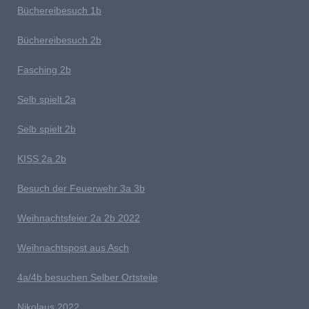
Büchereibesuch 1b
B
üchereibesuch 2b
Fasching 2b
Selb spielt 2
a
Selb spielt 2b
K
ISS 2a 2b
Besuch der Feuerwehr 3a 3b
W
eihnachts
feier 2a 2b 2022
W
eihnachtspost aus Asch
4a/4b besuchen Selber Ortsteile
N
ikolaus 2022