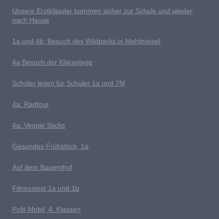
U
nsere Erstklässler kommen sicher zur Schule und wieder
nach Hause
1a und 4b: Besuch des Wildparks in Mehlmeisel
4a Besuch der Kläranlage
S
chüler lesen für Schüler 1a und 7M
4a: Radtour
4a: Veggie Sticks
G
esundes Frühstück, 1a
Auf dem Bauernhof
Fitnesstest 1a und 1b
P
olit-Mobil, 4. Klassen