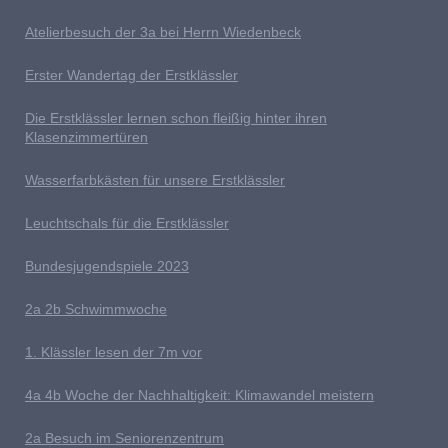
Atelierbesuch der 3a bei Herrn Wiedenbeck
E
rster Wandertag der Erstklässler
D
ie Erstklässler lernen schon fleißig hinter ihren
Klasenzimmertüren
Wasserfarbkästen für unsere Erstklässler
L
euchtschals für die Erstklässler
Bundesjugendspiele 2023
2a 2b
S
chwimmwoche
1. Klässler lesen der 7m vor
4
a 4b Woche der Nachhaltigkeit: Klimawandel meistern
2a Besuch im Seniorenzentrum