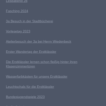
L
eseabend 2b
Fasching 2024
3a Besuch in der Stadtbücherei
V
orlesetag 2023
Atelierbesuch der 3a bei Herrn Wiedenbeck
E
rster Wandertag der Erstklässler
D
ie Erstklässler lernen schon fleißig hinter ihren
Klasenzimmertüren
Wasserfarbkästen für unsere Erstklässler
L
euchtschals für die Erstklässler
Bundesjugendspiele 2023