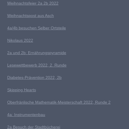
W
eihnachts
feier 2a 2b 2022
W
eihnachtspost aus Asch
4a/4b besuchen Selber Ortsteile
N
ikolaus 2022
2a und 2b: Ernährungspyramide
Lesewettbewerb 2022, 2. Runde
D
iabetes-Prävention 2022, 2b
Skipping Hearts
Oberfränlische Mathematik-Meisterschaft 2022, Runde 2
4
a: Instrumentenbau
2a Besuch der Stadtbücherei