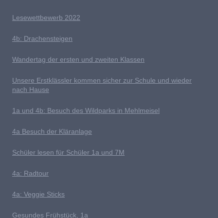
L
esewettbewerb 2022
4b: Drachensteigen
Wandertag der ersten und zweiten Klassen
U
nsere Erstklässler kommen sicher zur Schule und wieder
nach Hause
1a und 4b: Besuch des Wildparks in Mehlmeisel
4a Besuch der Kläranlage
S
chüler lesen für Schüler 1a und 7M
4a: Radtour
4a: Veggie Sticks
G
esundes Frühstück, 1a