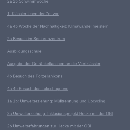
2a 2b
S
chwimmwoche
1. Klässler lesen der 7m vor
4
a 4b Woche der Nachhaltigkeit: Klimawandel meistern
2a Besuch im Seniorenzentrum
Ausb
ildungsschule
Ausgabe der Getränkeflaschen an die Viertklässler
4b
Besuch des Porzellanikons
4a 4b Besuch des Lokschuppens
1
a 1b: Umwelterziehung: Mülltrennung und Upcycling
2a Umwelterziehung: Inklusionsprojekt Hecke mit der ÖBI
2b Umwelterfahrungen zur Hecke mit der ÖBI