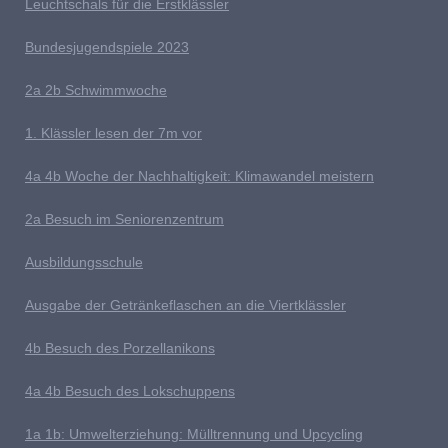
L
euchtschals für die Erstklässler
Bundesjugendspiele 2023
2a 2b
S
chwimmwoche
1. Klässler lesen der 7m vor
4
a 4b Woche der Nachhaltigkeit: Klimawandel meistern
2a Besuch im Seniorenzentrum
Ausb
ildungsschule
Ausgabe der Getränkeflaschen an die Viertklässler
4b
Besuch des Porzellanikons
4a 4b Besuch des Lokschuppens
1
a 1b: Umwelterziehung: Mülltrennung und Upcycling