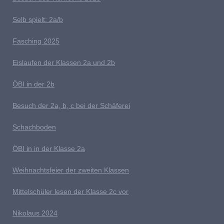
S
elb spielt: 2a/b
Fasching 2025
E
islaufen der Klassen 2a und 2b
ÖBI in der 2b
B
esuch der 2a, b, c bei der Schäferei
Schachboden
Ö
BI in in der Klasse 2a
Weihnachtsfeier der zweiten Klassen
M
ittelschüler lesen der Klasse 2c vor
Nikolaus 2024