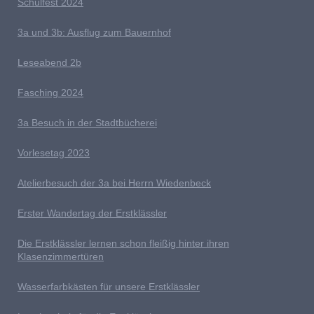
S
chulfest 2024
3a und 3b: Ausflug zum Bauernhof
L
eseabend 2b
Fasching 2024
3a Besuch in der Stadtbücherei
V
orlesetag 2023
Atelierbesuch der 3a bei Herrn Wiedenbeck
E
rster Wandertag der Erstklässler
D
ie Erstklässler lernen schon fleißig hinter ihren
Klasenzimmertüren
Wasserfarbkästen für unsere Erstklässler