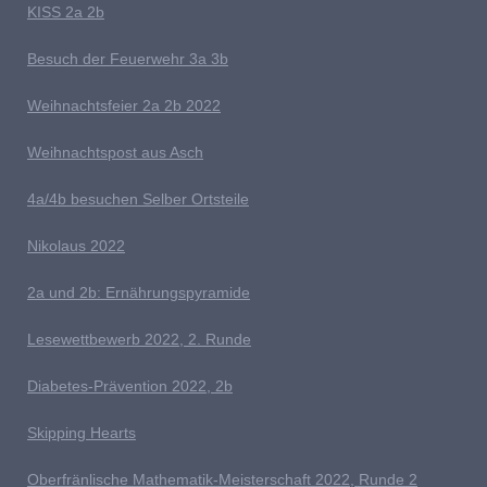
K
ISS 2a 2b
Besuch der Feuerwehr 3a 3b
W
eihnachts
feier 2a 2b 2022
W
eihnachtspost aus Asch
4a/4b besuchen Selber Ortsteile
N
ikolaus 2022
2a und 2b: Ernährungspyramide
Lesewettbewerb 2022, 2. Runde
D
iabetes-Prävention 2022, 2b
Skipping Hearts
Oberfränlische Mathematik-Meisterschaft 2022, Runde 2