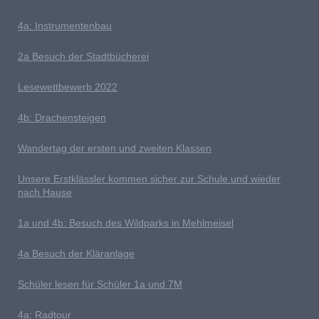
4
a: Instrumentenbau
2a Besuch der Stadtbücherei
L
esewettbewerb 2022
4b: Drachensteigen
Wandertag der ersten und zweiten Klassen
U
nsere Erstklässler kommen sicher zur Schule und wieder
nach Hause
1a und 4b: Besuch des Wildparks in Mehlmeisel
4a Besuch der Kläranlage
S
chüler lesen für Schüler 1a und 7M
4a: Radtour