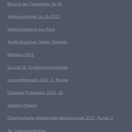
Besuch der Feuerwehr 3a 3b
W
eihnachts
feier 2a 2b 2022
W
eihnachtspost aus Asch
4a/4b besuchen Selber Ortsteile
N
ikolaus 2022
2a und 2b: Ernährungspyramide
Lesewettbewerb 2022, 2. Runde
D
iabetes-Prävention 2022, 2b
Skipping Hearts
Oberfränlische Mathematik-Meisterschaft 2022, Runde 2
4
a: Instrumentenbau