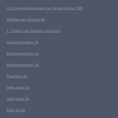
2b Umwelterfahrungen zur Hecke mit der ÖBI
Welttag des Buches
4b
1
. Treffen mit Schülern aus Asch
Lesenachmittag 1b
Büchereibesuch 1b
B
üchereibesuch 2b
Fasching 2b
Selb spielt 2
a
Selb spielt 2b
K
ISS 2a 2b