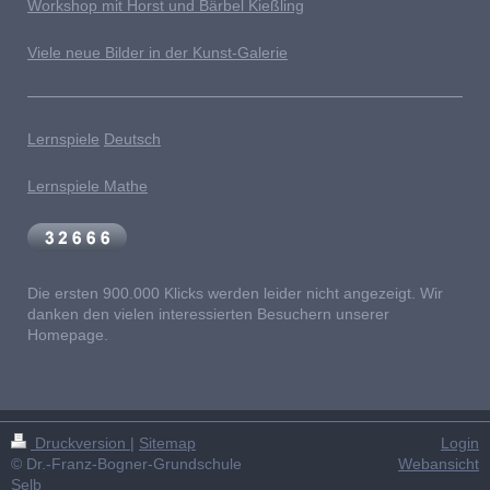
Workshop mit Horst und Bärbel Kießling
Viele neue Bilder in der Kunst-Galerie
Lernspiele
Deutsch
Lernspiele Mathe
Die ersten 900.000 Klicks werden leider nicht angezeigt. Wir
danken den vielen interessierten Besuchern unserer
Homepage.
Druckversion
|
Sitemap
Login
© Dr.-Franz-Bogner-Grundschule
Webansicht
Selb