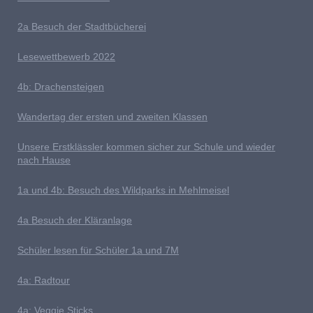
2a Besuch der Stadtbücherei
L
esewettbewerb 2022
4b: Drachensteigen
Wandertag der ersten und zweiten Klassen
U
nsere Erstklässler kommen sicher zur Schule und wieder
nach Hause
1a und 4b: Besuch des Wildparks in Mehlmeisel
4a Besuch der Kläranlage
S
chüler lesen für Schüler 1a und 7M
4a: Radtour
4a: Veggie Sticks