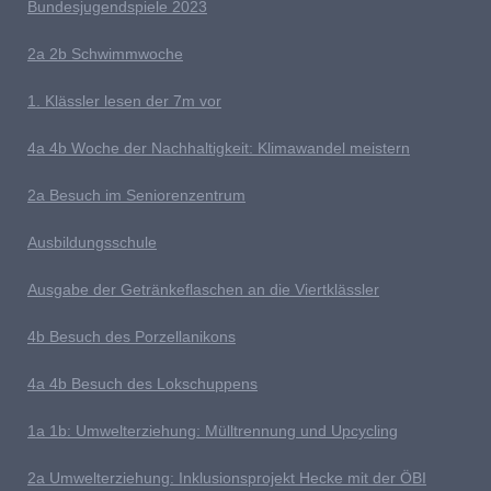
Bundesjugendspiele 2023
2a 2b
S
chwimmwoche
1. Klässler lesen der 7m vor
4
a 4b Woche der Nachhaltigkeit: Klimawandel meistern
2a Besuch im Seniorenzentrum
Ausb
ildungsschule
Ausgabe der Getränkeflaschen an die Viertklässler
4b
Besuch des Porzellanikons
4a 4b Besuch des Lokschuppens
1
a 1b: Umwelterziehung: Mülltrennung und Upcycling
2a Umwelterziehung: Inklusionsprojekt Hecke mit der ÖBI