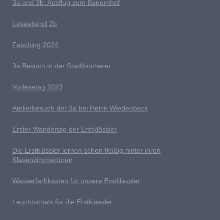
3a und 3b: Ausflug zum Bauernhof
L
eseabend 2b
Fasching 2024
3a Besuch in der Stadtbücherei
V
orlesetag 2023
Atelierbesuch der 3a bei Herrn Wiedenbeck
E
rster Wandertag der Erstklässler
D
ie Erstklässler lernen schon fleißig hinter ihren
Klasenzimmertüren
Wasserfarbkästen für unsere Erstklässler
L
euchtschals für die Erstklässler