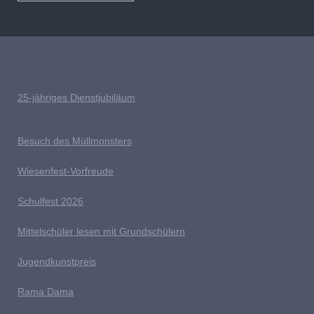
25-jähriges Dienstjubiläum
Besuch des Müllmonsters
Wiesenfest-Vorfreude
Schulfest 2026
Mittelschüler lesen mit Grundschülern
Jugendkunstpreis
Rama Dama