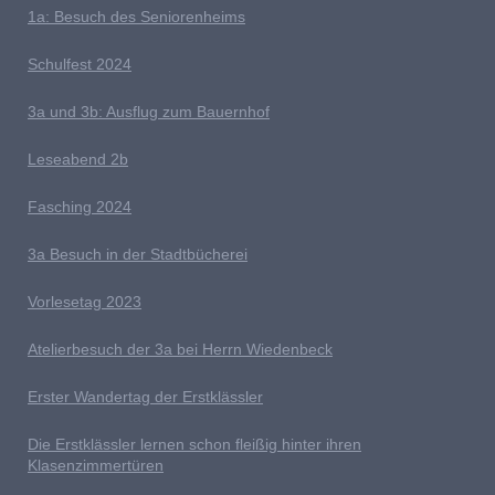
1a: Besuch des Seniorenheims
S
chulfest 2024
3a und 3b: Ausflug zum Bauernhof
L
eseabend 2b
Fasching 2024
3a Besuch in der Stadtbücherei
V
orlesetag 2023
Atelierbesuch der 3a bei Herrn Wiedenbeck
E
rster Wandertag der Erstklässler
D
ie Erstklässler lernen schon fleißig hinter ihren
Klasenzimmertüren