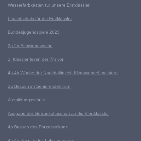
Wasserfarbkästen für unsere Erstklässler
L
euchtschals für die Erstklässler
Bundesjugendspiele 2023
2a 2b
S
chwimmwoche
1. Klässler lesen der 7m vor
4
a 4b Woche der Nachhaltigkeit: Klimawandel meistern
2a Besuch im Seniorenzentrum
Ausb
ildungsschule
Ausgabe der Getränkeflaschen an die Viertklässler
4b
Besuch des Porzellanikons
4a 4b Besuch des Lokschuppens