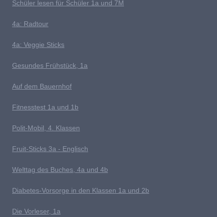
S
chüler lesen für Schüler 1a und 7M
4a: Radtour
4a: Veggie Sticks
G
esundes Frühstück, 1a
Auf dem Bauernhof
Fitnesstest 1a und 1b
P
olit-Mobil, 4. Klassen
Fruit-Sticks 3a - Englisch
Welttag des Buches, 4a und 4b
D
iabetes-Vorsorge in den Klassen 1a und 2b
Die Vorleser, 1a