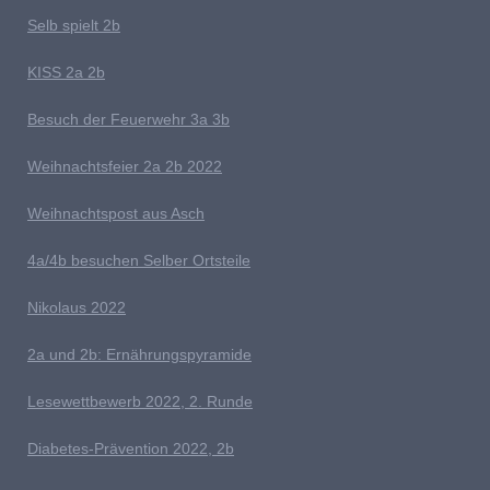
Selb spielt 2b
K
ISS 2a 2b
Besuch der Feuerwehr 3a 3b
W
eihnachts
feier 2a 2b 2022
W
eihnachtspost aus Asch
4a/4b besuchen Selber Ortsteile
N
ikolaus 2022
2a und 2b: Ernährungspyramide
Lesewettbewerb 2022, 2. Runde
D
iabetes-Prävention 2022, 2b