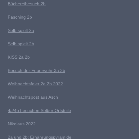
B
üchereibesuch 2b
Fasching 2b
Selb spielt 2
a
Selb spielt 2b
K
ISS 2a 2b
Besuch der Feuerwehr 3a 3b
W
eihnachts
feier 2a 2b 2022
W
eihnachtspost aus Asch
4a/4b besuchen Selber Ortsteile
N
ikolaus 2022
2a und 2b: Ernährungspyramide