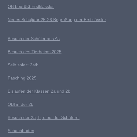
OB begrüßt Erstklässler
Neues Schuljahr 25-26 Begrüßung der Erstklässler
B
esuch der Schüler aus As
Besuch des Tierheims 2025
S
elb spielt: 2a/b
Fasching 2025
E
islaufen der Klassen 2a und 2b
ÖBI in der 2b
B
esuch der 2a, b, c bei der Schäferei
Schachboden