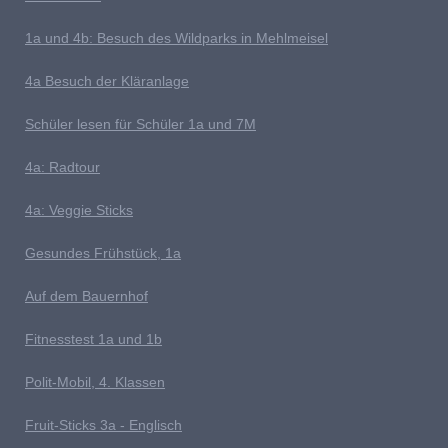
1a und 4b: Besuch des Wildparks in Mehlmeisel
4a Besuch der Kläranlage
S
chüler lesen für Schüler 1a und 7M
4a: Radtour
4a: Veggie Sticks
G
esundes Frühstück, 1a
Auf dem Bauernhof
Fitnesstest 1a und 1b
P
olit-Mobil, 4. Klassen
Fruit-Sticks 3a - Englisch