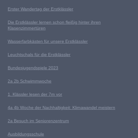
E
rster Wandertag der Erstklässler
D
ie Erstklässler lernen schon fleißig hinter ihren
Klasenzimmertüren
Wasserfarbkästen für unsere Erstklässler
L
euchtschals für die Erstklässler
Bundesjugendspiele 2023
2a 2b
S
chwimmwoche
1. Klässler lesen der 7m vor
4
a 4b Woche der Nachhaltigkeit: Klimawandel meistern
2a Besuch im Seniorenzentrum
Ausb
ildungsschule