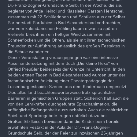
Dr.-Franz-Bogner-Grundschule Selb. In der Woche, die sie,
begleitet von Antje Heindl und Klassleiter Carsten Hentschel,
zusammen mit 22 Schülerinnen und Schülern aus der Selber
Partnerstadt Pardubice in Bad Alexandersbad verbrachten,
war vom kalendarischen Frühling kaum etwas zu spüren.
Vielmehr blies ihnen ein heftiger Wind zusammen mit
Schneeflocken um die Ohren, als sie mit ihren tschechischen
Freunden zur Aufführung anlässlich des großen Festaktes in
die Schule wanderten.
Dieser Veranstaltung vorausgegangen war eine intensive
Auseinandersetzung mit dem Buch „Die kleine Hexe“ von
Otfried Preußler beiderseits der Grenze im Unterricht. In den
beiden ersten Tagen in Bad Alexandersbad wurden unter der
fachmännischen Anleitung einer Theaterpädagogin der
Luisenburgfestspiele Szenen aus dem Kinderbuch umgesetzt.
Dies alles fand beachtenswerterweise trotz sprachlicher
Barrieren in gemischten Gruppen statt. Sicherlich half auch die
von den Lehrkräften durchgeführte Sprachanimation, die
anfängliche Befangenheit auszuschalten. Auch die zahlreichen
Spiel- und Sportangebote trugen natürlich dazu bei.
Großes Sitzfleisch bewiesen dann die Kinder beim bereits
erwähnten Festakt in der Aula der Dr.-Franz-Bogner-
Grundschule Selb, der der Feier zur inzwischen 25-jährigen