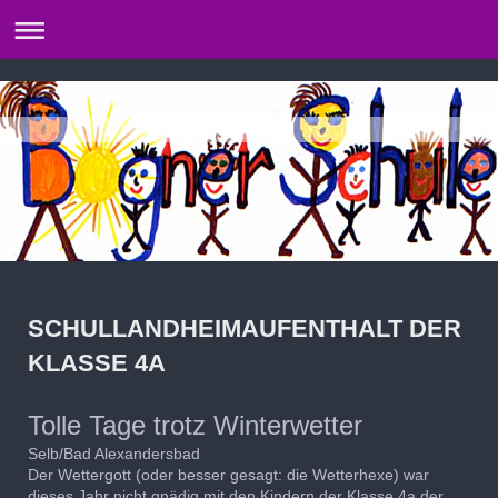
SCHULLANDHEIMAUFENTHALT DER
KLASSE 4A
Tolle Tage trotz Winterwetter
Selb/Bad Alexandersbad
Der Wettergott (oder besser gesagt: die Wetterhexe) war
dieses Jahr nicht gnädig mit den Kindern der Klasse 4a der