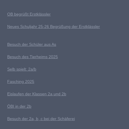
OB begrüßt Erstklässler
Neues Schuljahr 25-26 Begrüßung der Erstklässler
B
esuch der Schüler aus As
Besuch des Tierheims 2025
S
elb spielt: 2a/b
Fasching 2025
E
islaufen der Klassen 2a und 2b
ÖBI in der 2b
B
esuch der 2a, b, c bei der Schäferei