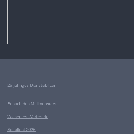
25-jähriges Dienstjubiläum
Besuch des Müllmonsters
Wiesenfest-Vorfreude
Schulfest 2026