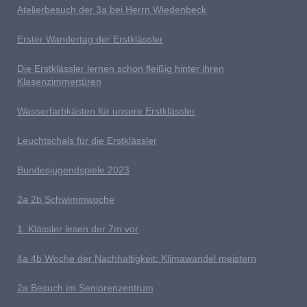
Atelierbesuch der 3a bei Herrn Wiedenbeck
E
rster Wandertag der Erstklässler
D
ie Erstklässler lernen schon fleißig hinter ihren
Klasenzimmertüren
Wasserfarbkästen für unsere Erstklässler
L
euchtschals für die Erstklässler
Bundesjugendspiele 2023
2a 2b
S
chwimmwoche
1. Klässler lesen der 7m vor
4
a 4b Woche der Nachhaltigkeit: Klimawandel meistern
2a Besuch im Seniorenzentrum