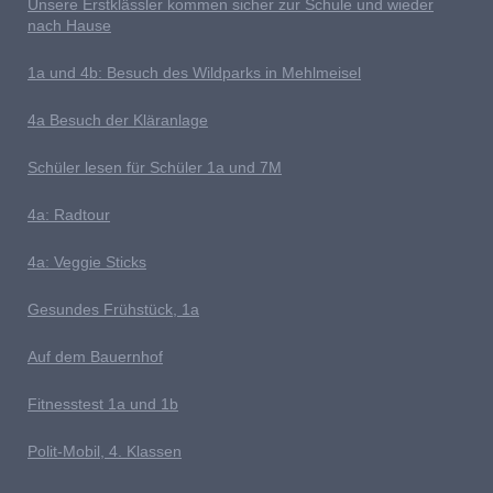
U
nsere Erstklässler kommen sicher zur Schule und wieder
nach Hause
1a und 4b: Besuch des Wildparks in Mehlmeisel
4a Besuch der Kläranlage
S
chüler lesen für Schüler 1a und 7M
4a: Radtour
4a: Veggie Sticks
G
esundes Frühstück, 1a
Auf dem Bauernhof
Fitnesstest 1a und 1b
P
olit-Mobil, 4. Klassen