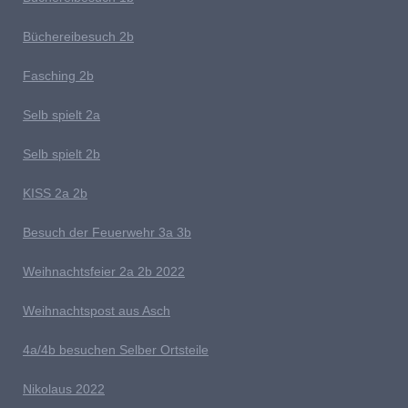
B
üchereibesuch 2b
Fasching 2b
Selb spielt 2
a
Selb spielt 2b
K
ISS 2a 2b
Besuch der Feuerwehr 3a 3b
W
eihnachts
feier 2a 2b 2022
W
eihnachtspost aus Asch
4a/4b besuchen Selber Ortsteile
N
ikolaus 2022