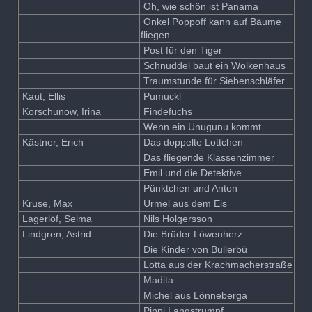
Oh, wie schön ist Panama
Onkel Poppoff kann auf Bäume
fliegen
Post für den Tiger
Schnuddel baut ein Wolkenhaus
Traumstunde für Siebenschläfer
Kaut, Ellis
Pumuckl
Korschunow, Irina
Findefuchs
Wenn ein Unugunu kommt
Kästner, Erich
Das doppelte Lottchen
Das fliegende Klassenzimmer
Emil und die Detektive
Pünktchen und Anton
Kruse, Max
Urmel aus dem Eis
Lagerlöf, Selma
Nils Holgersson
Lindgren, Astrid
Die Brüder Löwenherz
Die Kinder von Bullerbü
Lotta aus der Krachmacherstraße
Madita
Michel aus Lönneberga
Pippi Langstrumpf