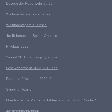
Besuch der Feuerwehr 3a 3b
W
eihnachts
feier 2a 2b 2022
W
eihnachtspost aus Asch
4a/4b besuchen Selber Ortsteile
N
ikolaus 2022
2a und 2b: Ernährungspyramide
Lesewettbewerb 2022, 2. Runde
D
iabetes-Prävention 2022, 2b
Skipping Hearts
Oberfränlische Mathematik-Meisterschaft 2022, Runde 2
4
a: Instrumentenbau