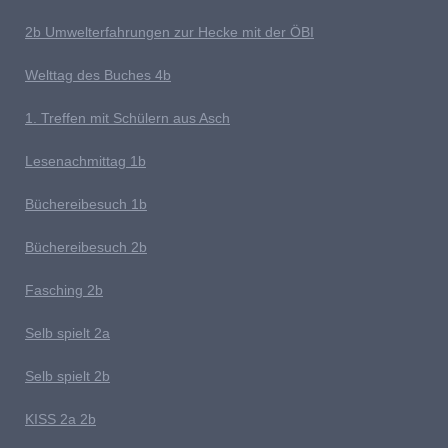
2b Umwelterfahrungen zur Hecke mit der ÖBI
Welttag des Buches
4b
1
. Treffen mit Schülern aus Asch
Lesenachmittag 1b
Büchereibesuch 1b
B
üchereibesuch 2b
Fasching 2b
Selb spielt 2
a
Selb spielt 2b
K
ISS 2a 2b