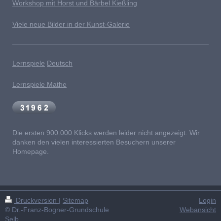
Workshop mit Horst und Bärbel Kießling
Viele neue Bilder in der Kunst-Galerie
Lernspiele
Deutsch
Lernspiele Mathe
Die ersten 900.000 Klicks werden leider nicht angezeigt. Wir
danken den vielen interessierten Besuchern unserer
Homepage.
Druckversion
|
Sitemap
Login
© Dr.-Franz-Bogner-Grundschule
Webansicht
Selb