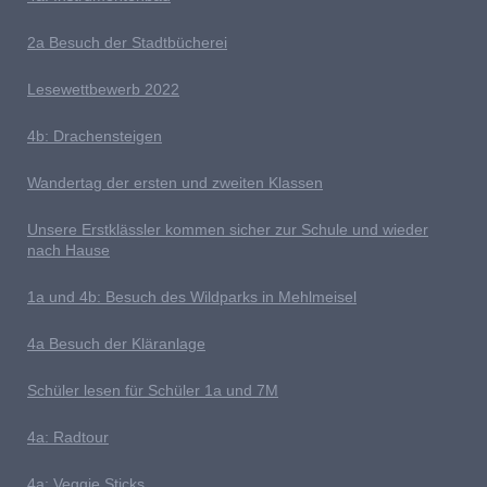
2a Besuch der Stadtbücherei
L
esewettbewerb 2022
4b: Drachensteigen
Wandertag der ersten und zweiten Klassen
U
nsere Erstklässler kommen sicher zur Schule und wieder
nach Hause
1a und 4b: Besuch des Wildparks in Mehlmeisel
4a Besuch der Kläranlage
S
chüler lesen für Schüler 1a und 7M
4a: Radtour
4a: Veggie Sticks