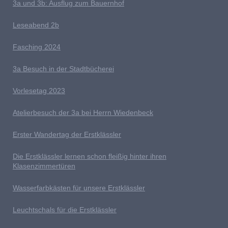
3a und 3b: Ausflug zum Bauernhof
L
eseabend 2b
Fasching 2024
3a Besuch in der Stadtbücherei
V
orlesetag 2023
Atelierbesuch der 3a bei Herrn Wiedenbeck
E
rster Wandertag der Erstklässler
D
ie Erstklässler lernen schon fleißig hinter ihren
Klasenzimmertüren
Wasserfarbkästen für unsere Erstklässler
L
euchtschals für die Erstklässler