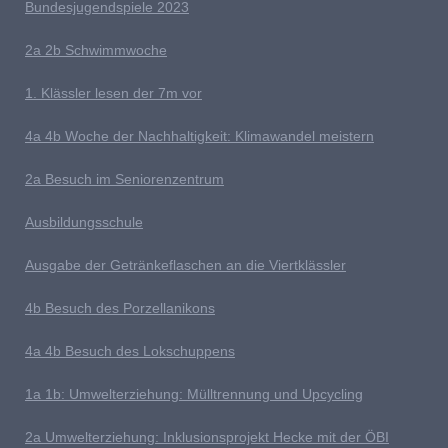
Bundesjugendspiele 2023
2a 2b
S
chwimmwoche
1. Klässler lesen der 7m vor
4
a 4b Woche der Nachhaltigkeit: Klimawandel meistern
2a Besuch im Seniorenzentrum
Ausb
ildungsschule
Ausgabe der Getränkeflaschen an die Viertklässler
4b
Besuch des Porzellanikons
4a 4b Besuch des Lokschuppens
1
a 1b: Umwelterziehung: Mülltrennung und Upcycling
2a Umwelterziehung: Inklusionsprojekt Hecke mit der ÖBI