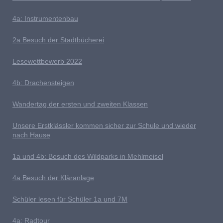
4
a: Instrumentenbau
2a Besuch der Stadtbücherei
L
esewettbewerb 2022
4b: Drachensteigen
Wandertag der ersten und zweiten Klassen
U
nsere Erstklässler kommen sicher zur Schule und wieder
nach Hause
1a und 4b: Besuch des Wildparks in Mehlmeisel
4a Besuch der Kläranlage
S
chüler lesen für Schüler 1a und 7M
4a: Radtour