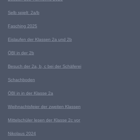
S
elb spielt: 2a/b
Fasching 2025
E
islaufen der Klassen 2a und 2b
ÖBI in der 2b
B
esuch der 2a, b, c bei der Schäferei
Schachboden
Ö
BI in in der Klasse 2a
Weihnachtsfeier der zweiten Klassen
M
ittelschüler lesen der Klasse 2c vor
Nikolaus 2024