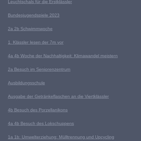
L
euchtschals für die Erstklässler
Bundesjugendspiele 2023
2a 2b
S
chwimmwoche
1. Klässler lesen der 7m vor
4
a 4b Woche der Nachhaltigkeit: Klimawandel meistern
2a Besuch im Seniorenzentrum
Ausb
ildungsschule
Ausgabe der Getränkeflaschen an die Viertklässler
4b
Besuch des Porzellanikons
4a 4b Besuch des Lokschuppens
1
a 1b: Umwelterziehung: Mülltrennung und Upcycling