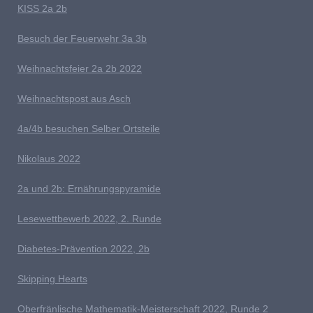
K
ISS 2a 2b
Besuch der Feuerwehr 3a 3b
W
eihnachts
feier 2a 2b 2022
W
eihnachtspost aus Asch
4a/4b besuchen Selber Ortsteile
N
ikolaus 2022
2a und 2b: Ernährungspyramide
Lesewettbewerb 2022, 2. Runde
D
iabetes-Prävention 2022, 2b
Skipping Hearts
Oberfränlische Mathematik-Meisterschaft 2022, Runde 2