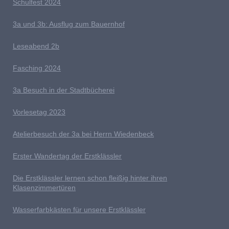
S
chulfest 2024
3a und 3b: Ausflug zum Bauernhof
L
eseabend 2b
Fasching 2024
3a Besuch in der Stadtbücherei
V
orlesetag 2023
Atelierbesuch der 3a bei Herrn Wiedenbeck
E
rster Wandertag der Erstklässler
D
ie Erstklässler lernen schon fleißig hinter ihren
Klasenzimmertüren
Wasserfarbkästen für unsere Erstklässler