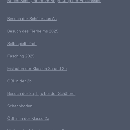
Neues Schuljahr 25-26 Begrüßung der Erstklässler
B
esuch der Schüler aus As
Besuch des Tierheims 2025
S
elb spielt: 2a/b
Fasching 2025
E
islaufen der Klassen 2a und 2b
ÖBI in der 2b
B
esuch der 2a, b, c bei der Schäferei
Schachboden
Ö
BI in in der Klasse 2a