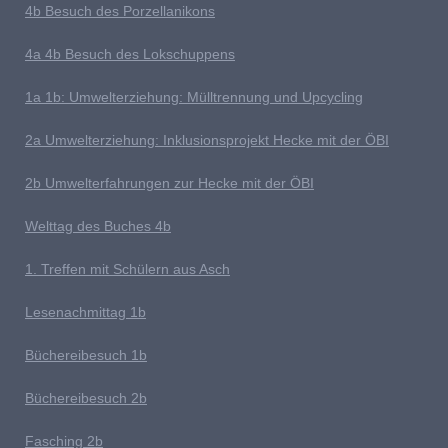
4b
Besuch des Porzellanikons
4a 4b Besuch des Lokschuppens
1
a 1b: Umwelterziehung: Mülltrennung und Upcycling
2a Umwelterziehung: Inklusionsprojekt Hecke mit der ÖBI
2b Umwelterfahrungen zur Hecke mit der ÖBI
Welttag des Buches
4b
1
. Treffen mit Schülern aus Asch
Lesenachmittag 1b
Büchereibesuch 1b
B
üchereibesuch 2b
Fasching 2b