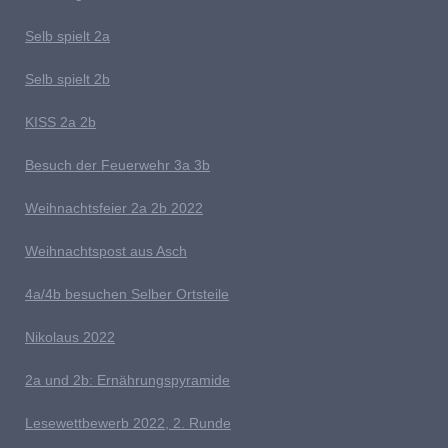
Selb spielt 2
a
Selb spielt 2b
K
ISS 2a 2b
Besuch der Feuerwehr 3a 3b
W
eihnachts
feier 2a 2b 2022
W
eihnachtspost aus Asch
4a/4b besuchen Selber Ortsteile
N
ikolaus 2022
2a und 2b: Ernährungspyramide
Lesewettbewerb 2022, 2. Runde