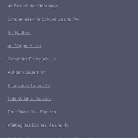
4a Besuch der Kläranlage
S
chüler lesen für Schüler 1a und 7M
4a: Radtour
4a: Veggie Sticks
G
esundes Frühstück, 1a
Auf dem Bauernhof
Fitnesstest 1a und 1b
P
olit-Mobil, 4. Klassen
Fruit-Sticks 3a - Englisch
Welttag des Buches, 4a und 4b