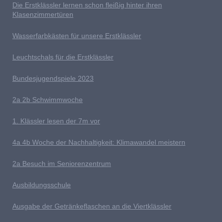
D
ie Erstklässler lernen schon fleißig hinter ihren
Klasenzimmertüren
Wasserfarbkästen für unsere Erstklässler
L
euchtschals für die Erstklässler
Bundesjugendspiele 2023
2a 2b
S
chwimmwoche
1. Klässler lesen der 7m vor
4
a 4b Woche der Nachhaltigkeit: Klimawandel meistern
2a Besuch im Seniorenzentrum
Ausb
ildungsschule
Ausgabe der Getränkeflaschen an die Viertklässler