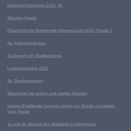
D
iabetes-Prävention 2022, 2b
Skipping Hearts
Oberfränlische Mathematik-Meisterschaft 2022, Runde 2
4
a: Instrumentenbau
2a Besuch der Stadtbücherei
L
esewettbewerb 2022
4b: Drachensteigen
Wandertag der ersten und zweiten Klassen
U
nsere Erstklässler kommen sicher zur Schule und wieder
nach Hause
1a und 4b: Besuch des Wildparks in Mehlmeisel