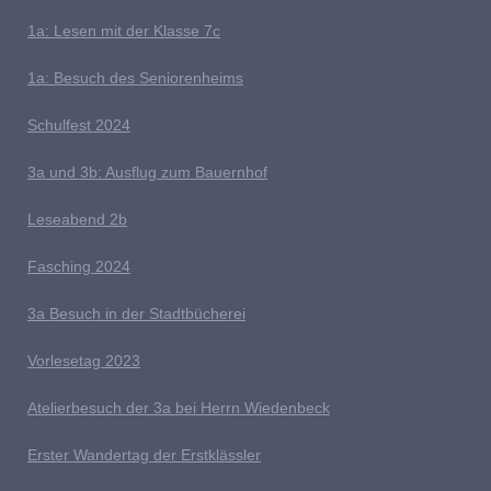
1a:
Lesen mit der Klasse 7c
1a: Besuch des Seniorenheims
S
chulfest 2024
3a und 3b: Ausflug zum Bauernhof
L
eseabend 2b
Fasching 2024
3a Besuch in der Stadtbücherei
V
orlesetag 2023
Atelierbesuch der 3a bei Herrn Wiedenbeck
E
rster Wandertag der Erstklässler