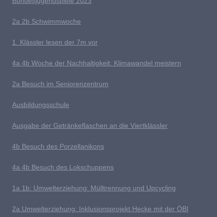
Bundesjugendspiele 2023
2a 2b
S
chwimmwoche
1. Klässler lesen der 7m vor
4
a 4b Woche der Nachhaltigkeit: Klimawandel meistern
2a Besuch im Seniorenzentrum
Ausb
ildungsschule
Ausgabe der Getränkeflaschen an die Viertklässler
4b
Besuch des Porzellanikons
4a 4b Besuch des Lokschuppens
1
a 1b: Umwelterziehung: Mülltrennung und Upcycling
2a Umwelterziehung: Inklusionsprojekt Hecke mit der ÖBI