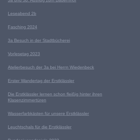
3a und 3b: Ausflug zum Bauernhof
L
eseabend 2b
Fasching 2024
3a Besuch in der Stadtbücherei
V
orlesetag 2023
Atelierbesuch der 3a bei Herrn Wiedenbeck
E
rster Wandertag der Erstklässler
D
ie Erstklässler lernen schon fleißig hinter ihren
Klasenzimmertüren
Wasserfarbkästen für unsere Erstklässler
L
euchtschals für die Erstklässler