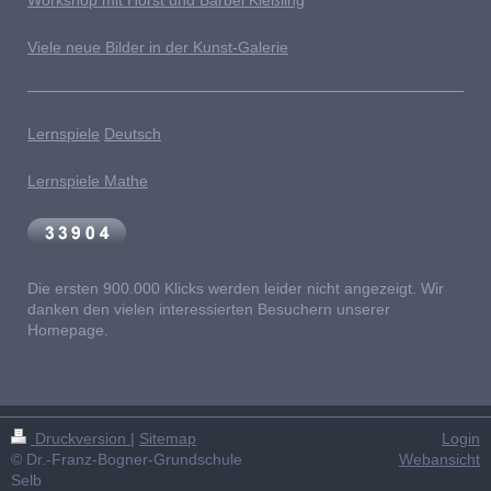
Workshop mit Horst und Bärbel Kießling
Viele neue Bilder in der Kunst-Galerie
Lernspiele
Deutsch
Lernspiele Mathe
Die ersten 900.000 Klicks werden leider nicht angezeigt. Wir
danken den vielen interessierten Besuchern unserer
Homepage.
Druckversion
|
Sitemap
Login
© Dr.-Franz-Bogner-Grundschule
Webansicht
Selb