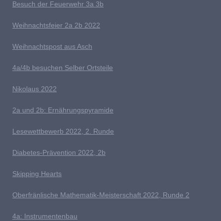
Besuch der Feuerwehr 3a 3b
W
eihnachts
feier 2a 2b 2022
W
eihnachtspost aus Asch
4a/4b besuchen Selber Ortsteile
N
ikolaus 2022
2a und 2b: Ernährungspyramide
Lesewettbewerb 2022, 2. Runde
D
iabetes-Prävention 2022, 2b
Skipping Hearts
Oberfränlische Mathematik-Meisterschaft 2022, Runde 2
4
a: Instrumentenbau