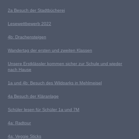
2a Besuch der Stadtbücherei
L
esewettbewerb 2022
4b: Drachensteigen
Wandertag der ersten und zweiten Klassen
U
nsere Erstklässler kommen sicher zur Schule und wieder
nach Hause
1a und 4b: Besuch des Wildparks in Mehlmeisel
4a Besuch der Kläranlage
S
chüler lesen für Schüler 1a und 7M
4a: Radtour
4a: Veggie Sticks