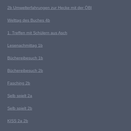
2b Umwelterfahrungen zur Hecke mit der ÖBI
Welttag des Buches
4b
1
. Treffen mit Schülern aus Asch
Lesenachmittag 1b
Büchereibesuch 1b
B
üchereibesuch 2b
Fasching 2b
Selb spielt 2
a
Selb spielt 2b
K
ISS 2a 2b