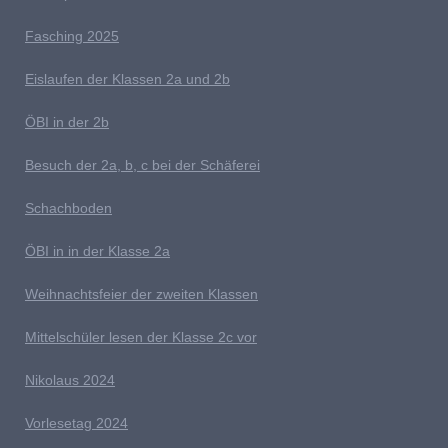
Fasching 2025
E
islaufen der Klassen 2a und 2b
ÖBI in der 2b
B
esuch der 2a, b, c bei der Schäferei
Schachboden
Ö
BI in in der Klasse 2a
Weihnachtsfeier der zweiten Klassen
M
ittelschüler lesen der Klasse 2c vor
Nikolaus 2024
V
orlesetag 2024