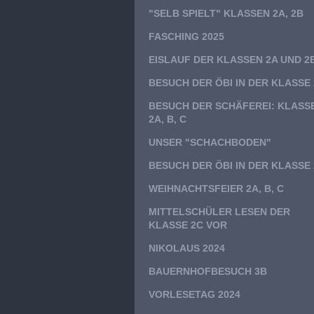
"SELB SPIELT" KLASSEN 2A, 2B
FASCHING 2025
EISLAUF DER KLASSEN 2A UND 2
BESUCH DER ÖBI IN DER KLASSE
BESUCH DER SCHÄFEREI: KLASS
2A, B, C
UNSER "SCHACHBODEN"
BESUCH DER ÖBI IN DER KLASSE
WEIHNACHTSFEIER 2A, B, C
MITTELSCHÜLER LESEN DER
KLASSE 2C VOR
NIKOLAUS 2024
BAUERNHOFBESUCH 3B
VORLESETAG 2024