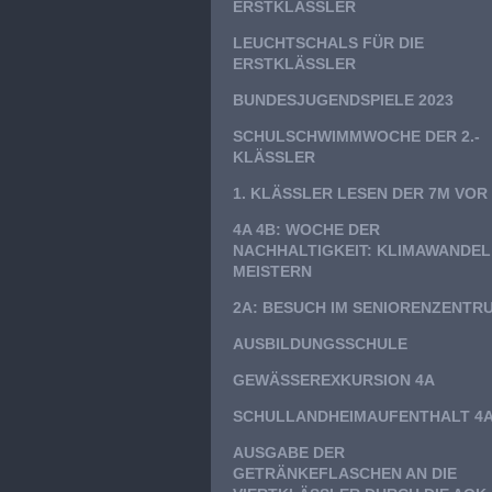
ERSTKLÄSSLER
LEUCHTSCHALS FÜR DIE
ERSTKLÄSSLER
BUNDESJUGENDSPIELE 2023
SCHULSCHWIMMWOCHE DER 2.-
KLÄSSLER
1. KLÄSSLER LESEN DER 7M VOR
4A 4B: WOCHE DER
NACHHALTIGKEIT: KLIMAWANDEL
MEISTERN
2A: BESUCH IM SENIORENZENTR
AUSBILDUNGSSCHULE
GEWÄSSEREXKURSION 4A
SCHULLANDHEIMAUFENTHALT 4
AUSGABE DER
GETRÄNKEFLASCHEN AN DIE