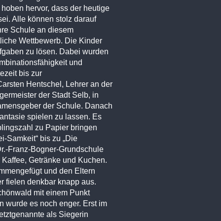
hoben hervor, dass der heutige
ei. Alle können stolz darauf
ihre Schule an diesem
liche Wettbewerb. Die Kinder
Aufgaben zu lösen. Dabei wurden
mbinationsfähigkeit und
zeit bis zur
Carsten Hentschel, Lehrer an der
ermeister der Stadt Selb, in
 Namensgeber der Schule. Danach
antasie spielen zu lassen. Es
blingszahl zu Papier bringen
i-Samkeit“ bis zu „Die
 Dr.-Franz-Bogner-Grundschule
 Kaffee, Getränke und Kuchen.
ammengefügt und den Eltern
r fielen denkbar knapp aus.
chönwald mit einem Punkt
n wurde es noch enger. Erst im
letztgenannte als Siegerin