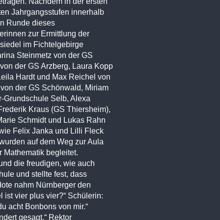
etragen. Nachdem in der ersten
en Jahrgangsstufen innerhalb
ten Runde dieses
rinnen zur Ermittlung der
iedel im Fichtelgebirge
rina Steinmetz von der GS
 von der GS Arzberg, Laura Kopp
Leila Hardt und Max Reichel von
y von der GS Schönwald, Miriam
r-Grundschule Selb, Alexa
Frederik Kraus (GS Thiersheim),
 Marie Schmidt und Lukas Rahn
e Felix Janka und Lilli Fleck
n wurden auf dem Weg zur Aula
 Mathematik begleitet.
 und die freudigen, wie auch
ule und stellte fest, dass
kdote nahm Nürnberger den
ist vier plus vier?“ Schülerin:
du acht Bonbons von mir.“
ndert gesagt.“ Rektor