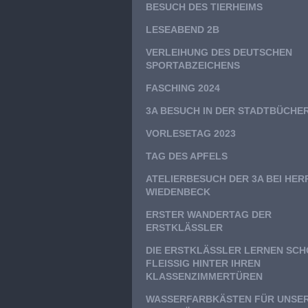
BESUCH DES TIERHEIMS
LESEABEND 2B
VERLEIHUNG DES DEUTSCHEN
SPORTABZEICHENS
FASCHING 2024
3A BESUCH IN DER STADTBÜCHER
VORLESETAG 2023
TAG DES APFELS
ATELIERBESUCH DER 3A BEI HER
WIEDENBECK
ERSTER WANDERTAG DER
ERSTKLÄSSLER
DIE ERSTKLÄSSLER LERNEN SC
FLEISSIG HINTER IHREN K
LASSENZIMMERTÜREN
WASSERFARBKÄSTEN FÜR UNSE