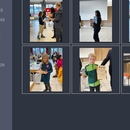
NS
NS
G
ER