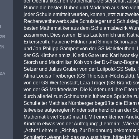
der Oberfränkischen Mathematik-Meisterschaft ausg
Runde die besten Buben und Mädchen aus den viert
jeder Schule ermittelt wurden, kamen jetzt zur zwei
Rechenwettbewerbs alle Schulsieger und Schulsiege
B
besten Mathematiker aus dem Schulamtsbezirk Wuns
zusammen. Dies waren: Elias Lautermilch und Katha
 2B
Erkersreuth, Fabiene Hildner und Simon Schönauer
EN
und Jan-Philipp Gampert von der GS Marktleuthen, 
der GS Kirchenlamitz, Kiedis Gare und Karl Iwansk
Storch und Maximilian Kob von der Dr.-Franz-Bogne
Setzer und Julius Gruber von der Luitpold-GS Selb, 
 2A
Alina Louisa Freiberger (GS Thierstein-Höchstädt),
von der GS Weißenstadt, Lara Tröger (GS Brand) sowi
von der GS Marktredwitz. Die Kinder und ihre Elter
durch allerlei zum Schmunzeln führende Sprüche zur
Schulleiter Matthias Nürnberger begrüßte die Eltern
teilweise aufgeregten Kinder sehr herzlich an der Sch
Mathematik viel Spaß macht. Mit einer kleinen Ane
Kindern etwas von der Aufregung: „Lehrerin: „Wie viel 
„Acht.“ Lehrerin: „Richtig. Zur Belohnung bekommst 
Schülerin: „Wenn ich das gewusst hätte, hätte ich hu