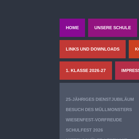
HOME
UNSERE SCHULE
LINKS UND DOWNLOADS
K
1. KLASSE 2026-27
IMPRES
25-JÄHRIGES DIENSTJUBILÄUM
BESUCH DES MÜLLMONSTERS
WIESENFEST-VORFREUDE
SCHULFEST 2026