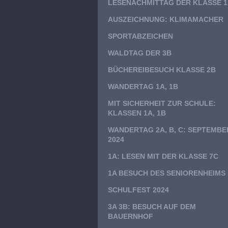
LESENACHMITTAG DER KLASSE 
AUSZEICHNUNG: KLIMAMACHER
SPORTABZEICHEN
WALDTAG DER 3B
BÜCHEREIBESUCH KLASSE 2B
WANDERTAG 1A, 1B
MIT SICHERHEIT ZUR SCHULE:
KLASSEN 1A, 1B
WANDERTAG 2A, B, C: SEPTEMBE
2024
1A: LESEN MIT DER KLASSE 7C
1A BESUCH DES SENIORENHEIMS
SCHULFEST 2024
3A 3B: BESUCH AUF DEM
BAUERNHOF