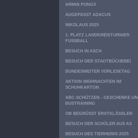
ARMIN PONGS
AUGEPASST ADACUS
NIKOLAUS 2025
1. PLATZ LANDKREISTURNIER
FUSSBALL
BESUCH IN ASCH
BESUCH DER STADTBÜCHEREI
BUNDESWEITER VORLESETAG
AKTION WEIHNACHTEN IM
SCHUHKARTON
ABC-SCHÜTZEN - GESCHENKE U
BUSTRAINING
OB BEGRÜSST ERSTKLÄSSLER
BESUCH DER SCHÜLER AUS AS
BESUCH DES TIERHEIMS 2025