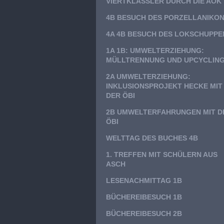
VIERTKLÄSSLER DURCH DIE AOK
4B BESUCH DES PORZELLANIKO
4A 4B BESUCH DES LOKSCHUPPE
1A 1B: UMWELTERZIEHUNG:
MÜLLTRENNUNG UND UPCYCLIN
2A UMWELTERZIEHUNG:
INKLUSIONSPROJEKT HECKE MIT
DER ÖBI
2B UMWELTERFAHRUNGEN MIT D
ÖBI
WELTTAG DES BUCHES 4B
1. TREFFEN MIT SCHÜLERN AUS
ASCH
LESENACHMITTAG 1B
BÜCHEREIBESUCH 1B
BÜCHEREIBESUCH 2B