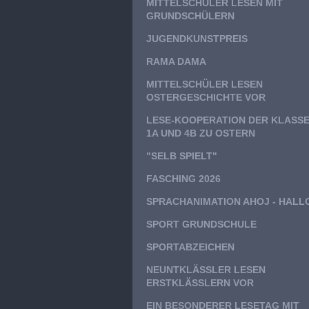
MITTELSCHÜLER LESEN MIT
GRUNDSCHÜLERN
JUGENDKUNSTPREIS
RAMA DAMA
MITTELSCHÜLER LESEN
OSTERGESCHICHTE VOR
LESE-KOOPERATION DER KLASS
1A UND 4B ZU OSTERN
"SELB SPIELT"
FASCHING 2026
SPRACHANIMATION AHOJ - HALL
SPORT GRUNDSCHULE
SPORTABZEICHEN
NEUNTKLÄSSLER LESEN
ERSTKLÄSSLERN VOR
EIN BESONDERER LESETAG MIT