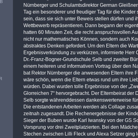
1B
Nürnberger und Schulamtsdirektor German Gleißner 
Tag ein besonderer und freudiger Tag für die Kinder s
sein, dass sie sich unter Beweis stellen dürfen und 
Wettbewerb repräsentieren. Dann begann der eigent
hatten 60 Minuten Zeit, die recht anspruchsvollen 
nicht nur mathematisches Können, sondern auch Ko
abstraktes Denken gefordert. Um den Eltern die Warte
Ergebnisverkündung zu verkürzen, informierte Herr 
Dr.-Franz-Bogner-Grundschule Selb und zweiter Bürg
einem heiteren und informativen Vortrag über den
bat Rektor Nürnberger die anwesenden Eltern ihre F
R
wäre schön, wenn die Eltern etwas rund um ihre Lie
würden. Dabei wurden tolle Ergebnisse von der „Zwe
Glorreichen 7“ hervorgebracht. Der Elternbeirat der
Selb sorgte währenddessen dankenswerterweise für
Die entstandenen Arbeiten werden als Collage zus
zeitnah zugesandt. Die Rechenergebnisse der Kinde
Sieger der Buben wurde Karl Iwansky von der GS S
Vorsprung vor drei Zweitplatzierten. Bei den Mädche
Stechen zwischen Lilli Fleck und Alexa Setzer ging 